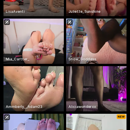
LisaAventi
Juliette_Sunshine
Mia_Cartter_
Snow_Goddess
Ammberly__Adam23
Aliciawonderxx