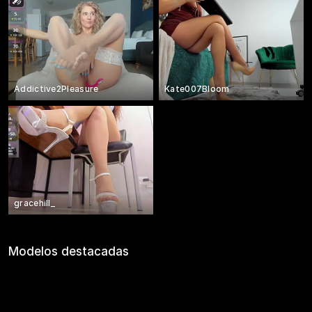
Addictive2Pleasure
Kate007Bloom
gracehill_
Modelos destacadas