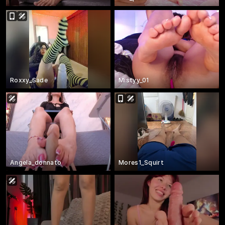
Roxxy_Sade
Mistyy_01
Angela_donnato
Mores1_Squirt