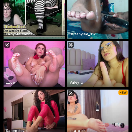
LadyMarzanna
Britanylee_01x
zzoe_
Valey_x
Salomelevis
ana_polk