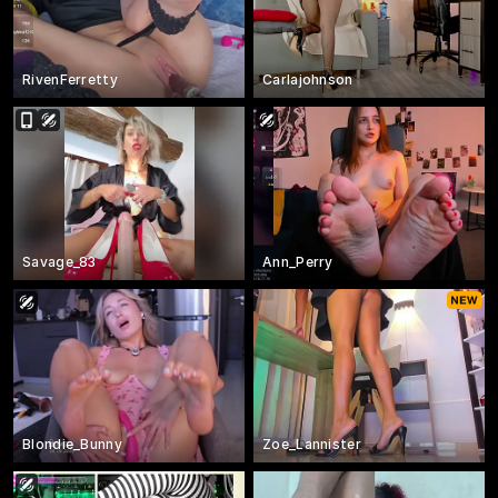
RivenFerretty
Carlajohnson
Savage_83
Ann_Perry
Blondie_Bunny
Zoe_Lannister