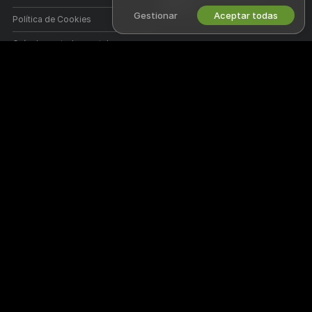
Webcam
Gestionar
Aceptar todas
Política de Cookies
Guía de control parental
Ayuda anti esclavismo
AYUDA
&
SOPORTE
Soporte y preguntas frecuentes
Soporte de facturación
¡Bienvenido a Drtuberlive! Somos una comunidad en línea gratuita donde
puedes ver a nuestras hermosas modelos amateur en sus shows en
vivo.
Drtuberlive es 100% gratuito y de acceso libre. Echa un vistazo a
nuestros cientos de modelos desde mujeres, hombres, parejas hasta
transexuales, dando shows en directo 24/7. Además de ver shows de
webcam gratis, también tienes la opción de tener Shows Privados,
Shows Cam2Cam, espiar, y enviar mensajes a las modelos.
Todos los modelos de este sitio web han confirmado contractualmente
que son mayores de 18 años de edad o más.