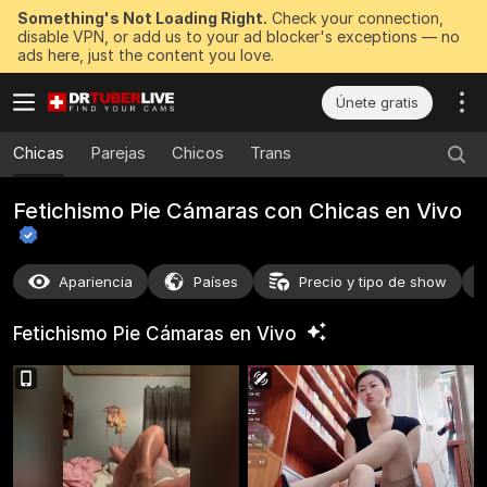
Something's Not Loading Right.
Check your connection,
disable VPN, or add us to your ad blocker's exceptions — no
ads here, just the content you love.
Únete gratis
Chicas
Parejas
Chicos
Trans
Fetichismo Pie Cámaras con Chicas en
Vivo
Apariencia
Países
Precio y tipo de show
Fetichismo Pie Cámaras en
Vivo