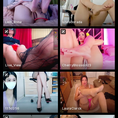
Lein_Bone
silviadorada
Live_View
CherryBlossom23
tt50256
LauraClarck