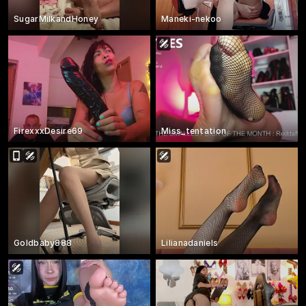
SugarMilkandHoney
Maneki-nekoo
FirexxxDesire69
Miss_tentation
Goldbaby888
Lilianadaniels