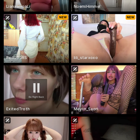
LianalimonLi
NoemiHimmeI
RedGT3RS
lili_starxoxo
ExitedTroth
Meylin_Saori