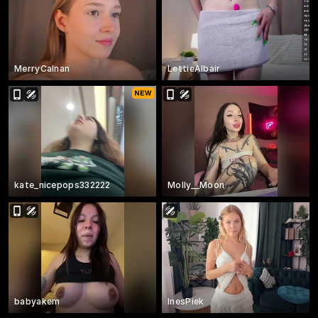
MerryCalnan
LettieAlbair
kate_nicepops332222
Molly__Moon
babyakem
InesPiek