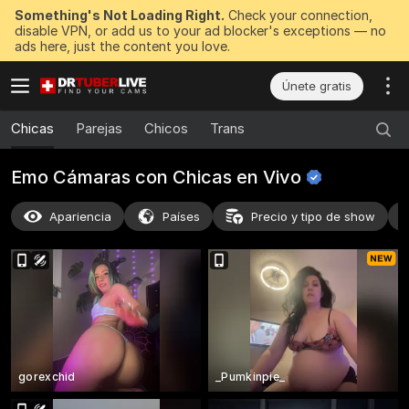
Something's Not Loading Right.
Check your connection,
disable VPN, or add us to your ad blocker's exceptions — no
ads here, just the content you love.
Únete gratis
Chicas
Parejas
Chicos
Trans
Emo Cámaras con Chicas en
Vivo
Apariencia
Países
Precio y tipo de show
gorexchid
_Pumkinpie_