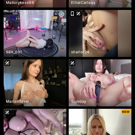
Mallorykoxx69
EthalCarlsqq
98K_001
sharlot24
MarionSilver
Soniday