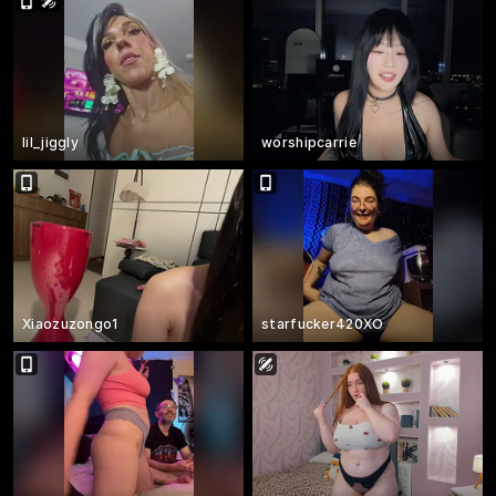
lil_jiggly
worshipcarrie
Xiaozuzongo1
starfucker420XO