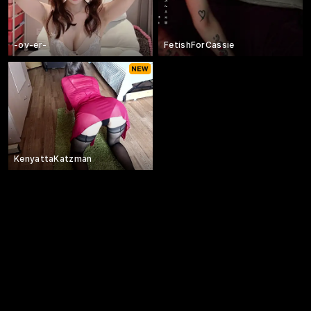
-ov-er-
FetishForCassie
KenyattaKatzman