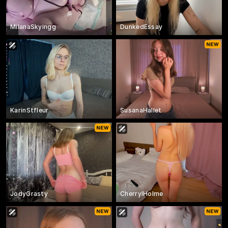
MilanaSkyingg
DunkedEssay
KarinStfleur
SusanaHallet
JodyGrasty
CherrylHolme