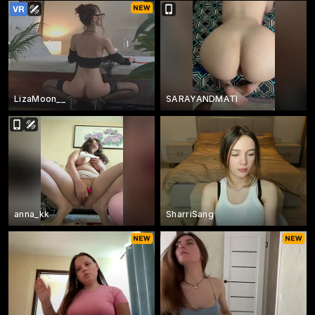
LizaMoon__
SARAYANDMATI
anna_kk
SharriSang