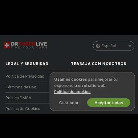
Español
LEGAL Y SEGURIDAD
TRABAJA CON NOSOTROS
Política de Privacidad
Regístrate como modelo
Usamos cookies
para mejorar tu
experiencia en el sitio web:
Términos de Uso
Registro de estudio
Política de cookies
.
Política DMCA
Programa de Afiliados de
Gestionar
Aceptar todas
Webcam
Política de Cookies
Guía de control parental
Ayuda anti esclavismo